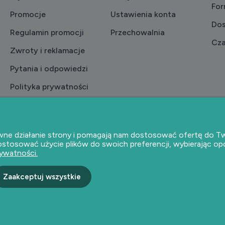
For
Promocje
Ustawienia konta
Do
Regulamin promocji
Przechowalnia
Cza
Zwroty i reklamacje
Pytania i odpowiedzi
Polityka prywatności
Jak kupować?
Regulamin
prawne działanie strony i pomagają nam dostosować ofertę do
dostosować użycie plików do swoich preferencji, wybierając op
rywatności.
Zaakceptuj wszystkie
Sklep internetowy Shoper Premium