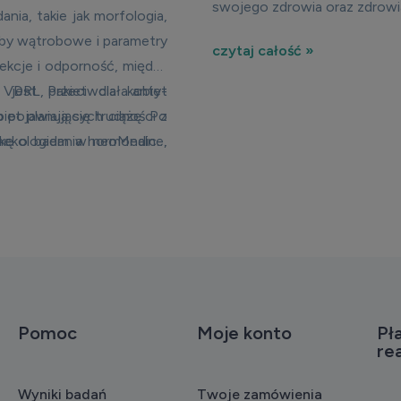
swojego zdrowia oraz zdrowi
a, takie jak morfologia,
óby wątrobowe i parametry
czytaj całość »
ekcje i odporność, między
 VDRL, przeciwciała anty-
m jest
Pakiet dla kobiet
o pojawiają się trudności z
biet planujących ciążę
. Po
ykę o badania hormonalne,
nekologiem w neoMedica
,
nie i przygotowanie do
Pomoc
Moje konto
Pła
rea
Wyniki badań
Twoje zamówienia