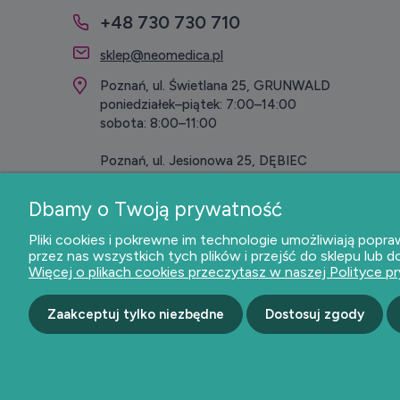
+48 730 730 710
sklep@neomedica.pl
Poznań, ul. Świetlana 25, GRUNWALD
poniedziałek–piątek: 7:00–14:00
sobota: 8:00–11:00
Poznań, ul. Jesionowa 25, DĘBIEC
poniedziałek–piątek: 7:00–12:00
Dbamy o Twoją prywatność
NIP: 7792312597
Pliki cookies i pokrewne im technologie umożliwiają po
przez nas wszystkich tych plików i przejść do sklepu lub 
REGON: 3005893250
Więcej o plikach cookies przeczytasz w naszej Polityce p
Zaakceptuj tylko niezbędne
Dostosuj zgody
Dołącz do nas