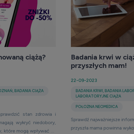
anowaną ciążą?
Badania krwi w cią
przyszłych mam!
22-09-2023
POZNAŃ
,
BADANIA CIĄŻA
BADANIA KRWI
,
BADANIA LABO
LABORATORYJNE CIĄŻA
POŁOŻNA NEOMEDICA
prawdzić stan zdrowia i
Sprawdź najważniejsze inform
magają wykryć niedobory,
przyszła mama powinna wykon
my, które mogą wpływać na