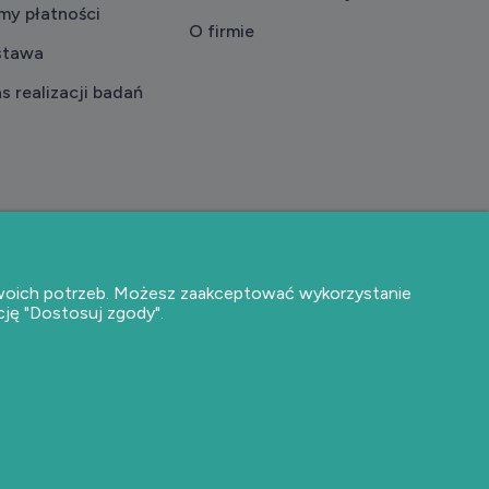
my płatności
O firmie
stawa
s realizacji badań
 Twoich potrzeb. Możesz zaakceptować wykorzystanie
cję "Dostosuj zgody".
Bezpieczne płatności