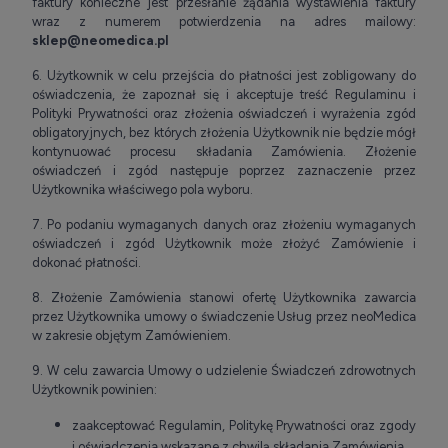
faktury konieczne jest przesłanie żądania wystawienia faktury
wraz z numerem potwierdzenia na adres mailowy:
sklep@neomedica.pl
6. Użytkownik w celu przejścia do płatności jest zobligowany do
oświadczenia, że zapoznał się i akceptuje treść Regulaminu i
Polityki Prywatności oraz złożenia oświadczeń i wyrażenia zgód
obligatoryjnych, bez których złożenia Użytkownik nie będzie mógł
kontynuować procesu składania Zamówienia. Złożenie
oświadczeń i zgód następuje poprzez zaznaczenie przez
Użytkownika właściwego pola wyboru.
7. Po podaniu wymaganych danych oraz złożeniu wymaganych
oświadczeń i zgód Użytkownik może złożyć Zamówienie i
dokonać płatności.
8. Złożenie Zamówienia stanowi ofertę Użytkownika zawarcia
przez Użytkownika umowy o świadczenie Usług przez neoMedica
w zakresie objętym Zamówieniem.
9. W celu zawarcia Umowy o udzielenie Świadczeń zdrowotnych
Użytkownik powinien:
zaakceptować Regulamin, Politykę Prywatności oraz zgody
i oświadczenia wskazane z chwilą składania Zamówienia,