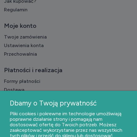
Jak kupować?
Regulamin
Moje konto
Twoje zamówienia
Ustawienia konta
Przechowalnia
Płatności i realizacja
Formy płatności
Dostawa
Czas realizacji badań
Dbamy o Twoją prywatność
Pliki cookies i pokrewne im technologie umożliwiają
O nas
poprawne działanie strony i pomagają nam
dostosować ofertę do Twoich potrzeb. Możesz
Kontakt i dane firmy
zaakceptować wykorzystanie przez nas wszystkich
O firmie
tych plików i przejść do sklepu lub dostosować