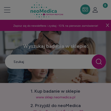
Zapisz się do newslettera i zyskaj -10% na pierwsze zamówienie!
Wyszukaj badania w sklepie:
1. Kup badanie w sklepie
www.sklep.neomedica.pl
2. Przyjdź do neoMedica