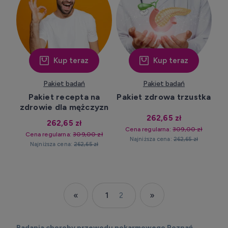
Kup teraz
Kup teraz
Pakiet badań
Pakiet badań
Pakiet recepta na
Pakiet zdrowa trzustka
zdrowie dla mężczyzn
262,65 zł
262,65 zł
Cena regularna:
309,00 zł
Cena regularna:
309,00 zł
Najniższa cena:
262,65 zł
Najniższa cena:
262,65 zł
«
»
1
2
Badania choroby przewodu pokarmowego Poznań