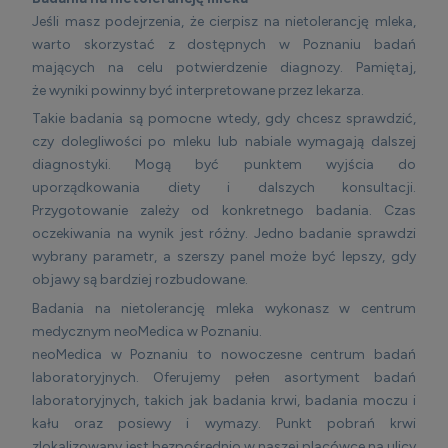
Jeśli masz podejrzenia, że cierpisz na nietolerancję mleka,
warto skorzystać z dostępnych w Poznaniu badań
mających na celu potwierdzenie diagnozy. Pamiętaj,
że wyniki powinny być interpretowane przez lekarza.
Takie badania są pomocne wtedy, gdy chcesz sprawdzić,
czy dolegliwości po mleku lub nabiale wymagają dalszej
diagnostyki. Mogą być punktem wyjścia do
uporządkowania diety i dalszych konsultacji.
Przygotowanie zależy od konkretnego badania. Czas
oczekiwania na wynik jest różny. Jedno badanie sprawdzi
wybrany parametr, a szerszy panel może być lepszy, gdy
objawy są bardziej rozbudowane.
Badania na nietolerancję mleka wykonasz w centrum
medycznym neoMedica w Poznaniu.
neoMedica w Poznaniu to nowoczesne centrum badań
laboratoryjnych. Oferujemy pełen asortyment badań
laboratoryjnych, takich jak badania krwi, badania moczu i
kału oraz posiewy i wymazy. Punkt pobrań krwi
zlokalizowany jest bezpośrednio w naszej placówce na ulicy