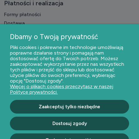
Płatności i realizacja
Formy płatności
Dostawa
Czas realizacji badań
Dbamy o Twoją prywatność
Pliki cookies i pokrewne im technologie umożliwiają
O nas
poprawne działanie strony i pomagają nam
dostosować ofertę do Twoich potrzeb. Możesz
Kontakt i dane firmy
zaakceptować wykorzystanie przez nas wszystkich
O firmie
tych plików i przejść do sklepu lub dostosować
użycie plików do swoich preferencji, wybierając
opcję "Dostosuj zgody".
Więcej o plikach cookies przeczytasz w naszej
Polityce prywatności.
Dołącz do nas
Zaakceptuj tylko niezbędne
Bezpieczne płatności
Dostosuj zgody