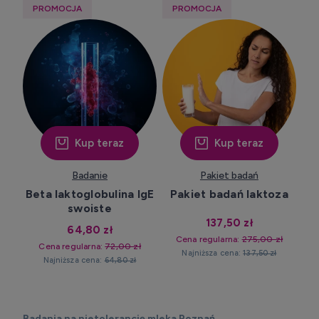
PROMOCJA
PROMOCJA
Kup teraz
Kup teraz
Badanie
Pakiet badań
Beta laktoglobulina IgE
Pakiet badań laktoza
swoiste
137,50 zł
64,80 zł
Cena regularna:
275,00 zł
Cena regularna:
72,00 zł
Najniższa cena:
137,50 zł
Najniższa cena:
64,80 zł
Badania na nietolerancję mleka Poznań