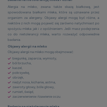
Alergia na mleko, zwana także skazą białkową, jest
spowodowana białkami mleka, które są uznawane przez
organizm za alergeny. Objawy alergii mogą być różne, a
niektóre z nich mogą pojawić się zarówno natychmiast po
spożyciu mleka jak i z opóźnieniem. Jeśli masz podejrzenia
co do nietolerancji mleka, warto rozważyć odpowiednie
badania.
Objawy alergii na mleko
Objawy alergii na mleko mogą obejmować:
biegunkę, zaparcia, wymioty,
ból brzucha,
kaszel,
pokrzywkę,
obrzęk,
nieżyt nosa, kichanie, astma,
zawroty głowy, bóle głowy,
rumień, świąd,
zaczerwienienie i łzawienie oczu.
Badania na nietolerancję mleka