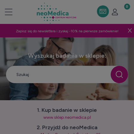
Zapisz się do newslettera i zyskaj -10% na pierwsze zamówienie!
Wyszukaj badania w sklepie:
1. Kup badanie w sklepie
www.sklep.neomedica.pl
2. Przyjdź do neoMedica