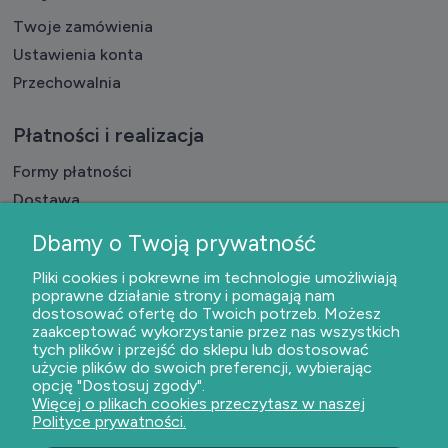
Twoje zamówienia
Ustawienia konta
Przechowalnia
Płatności i realizacja
Formy płatności
Dostawa
Czas realizacji badań
Dbamy o Twoją prywatność
Pliki cookies i pokrewne im technologie umożliwiają
O nas
poprawne działanie strony i pomagają nam
dostosować ofertę do Twoich potrzeb. Możesz
Kontakt i dane firmy
zaakceptować wykorzystanie przez nas wszystkich
O firmie
tych plików i przejść do sklepu lub dostosować
użycie plików do swoich preferencji, wybierając
opcję "Dostosuj zgody".
Więcej o plikach cookies przeczytasz w naszej
Polityce prywatności.
Dołącz do nas