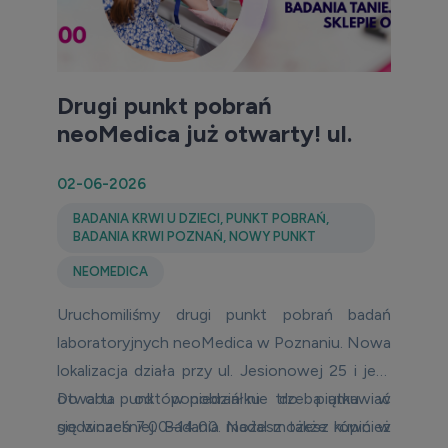
Drugi punkt pobrań
neoMedica już otwarty! ul.
Jesionowa 25
02-06-2026
BADANIA KRWI U DZIECI
,
PUNKT POBRAŃ
,
BADANIA KRWI POZNAŃ
,
NOWY PUNKT
NEOMEDICA
Uruchomiliśmy drugi punkt pobrań badań
laboratoryjnych neoMedica w Poznaniu. Nowa
lokalizacja działa przy
ul. Jesionowej 25
i jest
otwarta od poniedziałku do piątku w
Do obu punktów pobrań
nie trzeba umawiać
godzinach
się wcześniej
7:00–14:00
. Badania możesz także kupić w
. Nadal możesz również