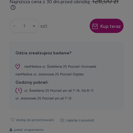
126,00 zł
Najniższa cena z 30 dni przed obniżką:
Jeżeli produkt jest sprzedawany krócej niż
30 dni, wyświetlana jest najniższa cena od
momentu, kiedy produkt pojawił się w
-
+
szt.
Kup teraz
sprzedaży.
Gdzie zrealizujesz badanie?
neoMedica ul. Świetlana 25 Poznań Grunwald
neoMedica ul. Jesionowa 25 Poznań Dębiec
Godziny pobrań:
ul. Świetlana 25 Poznań pn-pt 7-14, Sb 8-11
ul. Jesionowa 25 Poznań pn-pt 7-12
dodaj do przechowalni
zapytaj o produkt
poleć znajomemu