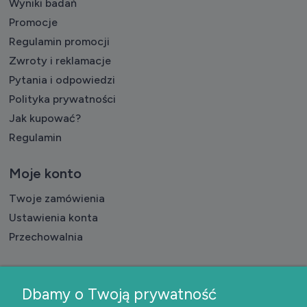
Wyniki badań
Promocje
Regulamin promocji
Zwroty i reklamacje
Pytania i odpowiedzi
Polityka prywatności
Jak kupować?
Regulamin
Moje konto
Twoje zamówienia
Ustawienia konta
Przechowalnia
Płatności i realizacja
Dbamy o Twoją prywatność
Formy płatności