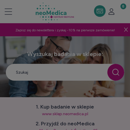
Zapisz się do newslettera i zyskaj -10% na pierwsze zamówienie!
Wyszukaj badania w sklepie:
1. Kup badanie w sklepie
www.sklep.neomedica.pl
2. Przyjdź do neoMedica