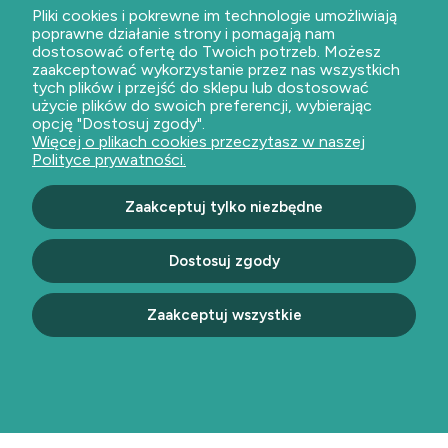
Dostawa
Pliki cookies i pokrewne im technologie umożliwiają
poprawne działanie strony i pomagają nam
Czas realizacji badań
dostosować ofertę do Twoich potrzeb. Możesz
zaakceptować wykorzystanie przez nas wszystkich
tych plików i przejść do sklepu lub dostosować
O nas
użycie plików do swoich preferencji, wybierając
opcję "Dostosuj zgody".
Kontakt i dane firmy
Więcej o plikach cookies przeczytasz w naszej
O firmie
Polityce prywatności.
Zaakceptuj tylko niezbędne
Dołącz do nas
Dostosuj zgody
Zaakceptuj wszystkie
Bezpieczne płatności
Pokaż pełną wersję strony