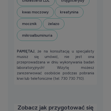
cholesterol LDL
trójglicerydy
kwas moczowy
kreatynina
mocznik
żelazo
mikroalbuminuria
PAMIĘTAJ
, że na konsultację u specjalisty
musisz się umówić, nie jest ona
przeprowadzana w dniu wykonywania badań
laboratoryjnych! Wizytę możesz
zarezerwować osobiście podczas pobrania
krwi lub telefoniczne (tel. 730 730 710).
Zobacz jak przygotować się