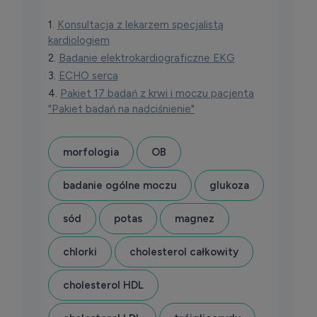
1.
Konsultacja z lekarzem specjalistą
kardiologiem
2.
Badanie elektrokardiograficzne EKG
3.
ECHO serca
4.
Pakiet 17 badań z krwi i moczu pacjenta
"Pakiet badań na nadciśnienie"
morfologia
OB
badanie ogólne moczu
glukoza
sód
potas
magnez
chlorki
cholesterol całkowity
cholesterol HDL