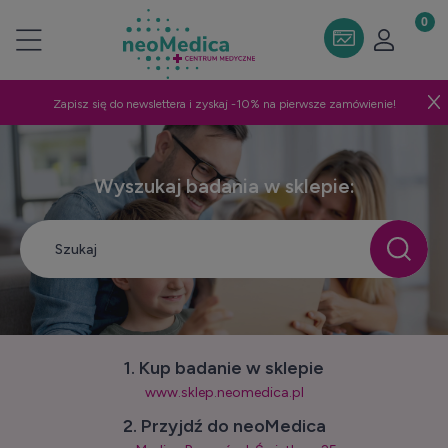
Zapisz się do newslettera i zyskaj -10% na pierwsze zamówienie!
Wyszukaj badania w sklepie:
1. Kup badanie w sklepie
www.sklep.neomedica.pl
2. Przyjdź do neoMedica