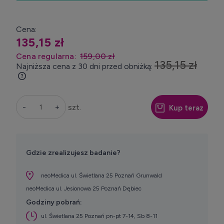
Cena:
135,15 zł
Cena regularna:
159,00 zł
135,15 zł
Najniższa cena z 30 dni przed obniżką:
Jeżeli produkt jest sprzedawany krócej niż
30 dni, wyświetlana jest najniższa cena od
momentu, kiedy produkt pojawił się w
-
+
szt.
Kup teraz
sprzedaży.
Gdzie zrealizujesz badanie?
neoMedica ul. Świetlana 25 Poznań Grunwald
neoMedica ul. Jesionowa 25 Poznań Dębiec
Godziny pobrań:
ul. Świetlana 25 Poznań pn-pt 7-14, Sb 8-11