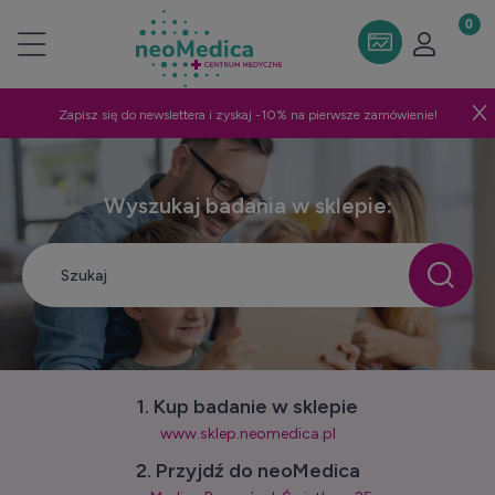
Zapisz się do newslettera i zyskaj -10% na pierwsze zamówienie!
Wyszukaj badania w sklepie:
1. Kup badanie w sklepie
www.sklep.neomedica.pl
2. Przyjdź do neoMedica