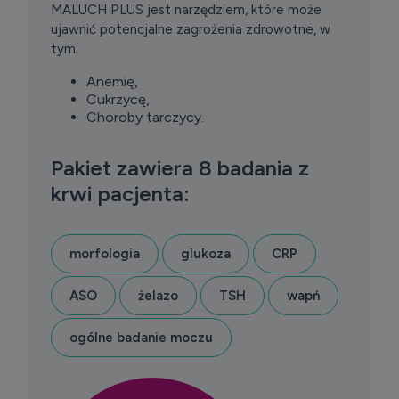
MALUCH PLUS jest narzędziem, które może
ujawnić potencjalne zagrożenia zdrowotne, w
tym:
Anemię,
Cukrzycę,
Choroby tarczycy.
Pakiet zawiera 8 badania z
krwi pacjenta:
morfologia
glukoza
CRP
ASO
żelazo
TSH
wapń
ogólne badanie moczu