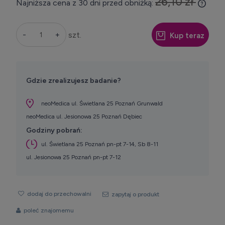
26,10 zł
Najniższa cena z 30 dni przed obniżką:
Jeżel
30 dn
momen
-
+
szt.
Kup teraz
sprze
Gdzie zrealizujesz badanie?
neoMedica ul. Świetlana 25 Poznań Grunwald
neoMedica ul. Jesionowa 25 Poznań Dębiec
Godziny pobrań:
ul. Świetlana 25 Poznań pn-pt 7-14, Sb 8-11
ul. Jesionowa 25 Poznań pn-pt 7-12
dodaj do przechowalni
zapytaj o produkt
poleć znajomemu