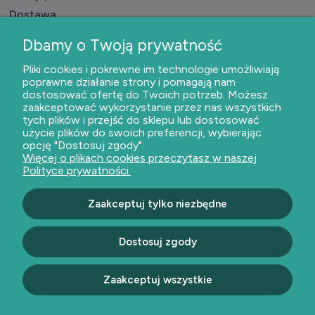
Dostawa
Czas realizacji badań
Dbamy o Twoją prywatność
O nas
Pliki cookies i pokrewne im technologie umożliwiają
poprawne działanie strony i pomagają nam
dostosować ofertę do Twoich potrzeb. Możesz
Kontakt i dane firmy
zaakceptować wykorzystanie przez nas wszystkich
O firmie
tych plików i przejść do sklepu lub dostosować
użycie plików do swoich preferencji, wybierając
opcję "Dostosuj zgody".
Więcej o plikach cookies przeczytasz w naszej
Polityce prywatności.
Dołącz do nas
Zaakceptuj tylko niezbędne
Bezpieczne płatności
Dostosuj zgody
Zaakceptuj wszystkie
Pokaż pełną wersję strony