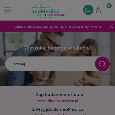
Zapisz się do newslettera i zyskaj -10% na pierwsze zamówienie!
Wyszukaj badania w sklepie:
1. Kup badanie w sklepie
www.sklep.neomedica.pl
2. Przyjdź do neoMedica